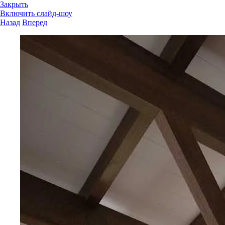
Закрыть
Включить слайд-шоу
Назад
Вперед